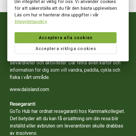
Din integritet är viktig för oss. Vi använder cookies
för att säkerställa att du får den bästa upplevelsen.
Läs om hur vi hanterar dina uppgifter i vår
Integritetspolicy
Mer information
Acceptera alla cookies
På Visit Dalslands officiella destinationssida hittar du
Acceptera viktiga cookies
massor av information om våra besöksmål,
sevärdheter och aktiviteter. Där finns även kartor och
information för dig som vill vandra, paddla, cykla och
fiska i vårt område.
www.dalsland.com
Resegaranti
GoTo Hub har ordnat resegaranti hos Kammarkollegiet.
Det betyder att du kan få ersättning om din resa blir
inställd eller avbruten om leverantören skulle drabbas
av insolvens.