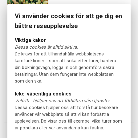
Kostnadsfri avbeställning
upp till 48 timmar före
Från 595 SEK
Vi använder cookies för att ge dig en
starttiden.
per person
bättre reseupplevelse
Guidad Tur
KulTur på Dal
Viktiga kakor
6 timmar
Dessa cookies är alltid aktiva.
De krävs för att tillhandahålla webbplatsens
Kostnadsfri avbeställning
upp till 48 timmar före
Från 595 SEK
kärnfunktioner - som att söka efter turer, hantera
starttiden.
per person
din bokningsvagn, logga in och genomföra säkra
betalningar. Utan dem fungerar inte webbplatsen
Guidad Tur
som den ska.
Dagstur genom 400 år av stolt
Dalslandshistoria
Icke-väsentliga cookies
5 timmar 30 min
Valfritt - hjälper oss att förbättra våra tjänster.
Kostnadsfri avbeställning
Dessa cookies hjälper oss att förstå hur besökare
upp till 24 timmar före
Från 595 SEK
starttiden.
per person
använder vår webbplats så att vi kan förbättra
upplevelsen. De visar oss till exempel vilka turer som
är populära eller var användarna kan fastna.
1