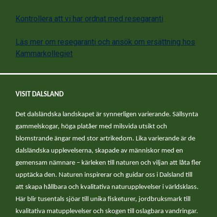
Kontrollera att vi har ordnat med resegaranti
Läs mer om resegaranti och ansök om ersättning hos
Kammarkollegiet
VISIT DALSLAND
Det dalsländska landskapet är synnerligen varierande. Sällsynta
gammelskogar, höga platåer med milsvida utsikt och
blomstrande ängar med stor artrikedom. Lika varierande är de
dalsländska upplevelserna, skapade av människor med en
gemensam nämnare – kärleken till naturen och viljan att låta fler
upptäcka den. Naturen inspirerar och guidar oss i Dalsland till
att skapa hållbara och kvalitativa naturupplevelser i världsklass.
Här blir tusentals sjöar till unika fisketurer, jordbruksmark till
kvalitativa matupplevelser och skogen till oslagbara vandringar.