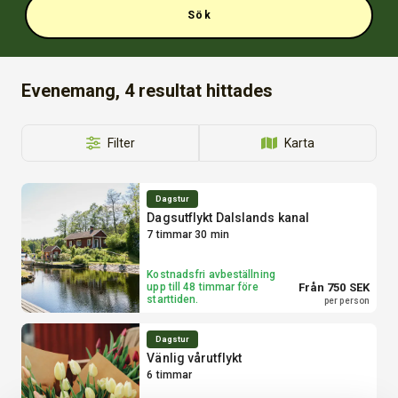
Sök
Evenemang, 4
resultat hittades
Filter
Karta
Dagstur
Dagsutflykt Dalslands kanal
7 timmar 30 min
Kostnadsfri avbeställning
upp till 48 timmar före
Från 750 SEK
starttiden.
per person
Dagstur
Vänlig vårutflykt
6 timmar