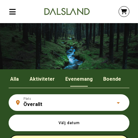
Alla
Aktiviteter
Evenemang
Boende
BOKA DALSLAND
Plats
Hitta och boka enkelt alla dina upplevelser i Dalsland.
Välj datum